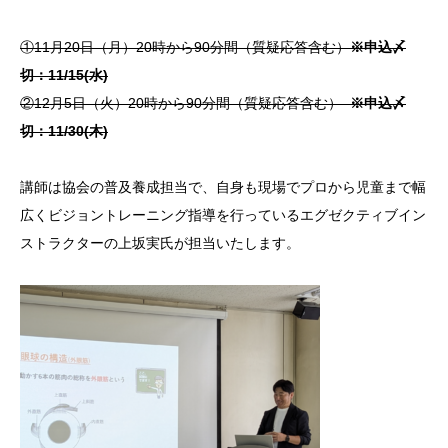
①11月20日（月）20時から90分間（質疑応答含む）
※申込〆
切：11/15(水)
②12月5日（火）20時から90分間（質疑応答含む）
※申込〆
切：11/30(木)
講師は協会の普及養成担当で、自身も現場でプロから児童まで幅
広くビジョントレーニング指導を行っているエグゼクティブイン
ストラクターの上坂実氏が担当いたします。