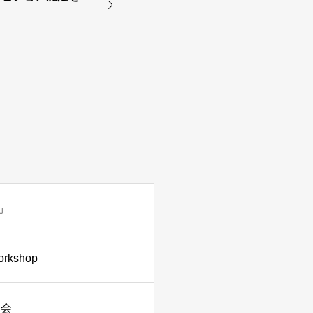
」
shop
習会